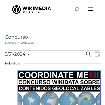
Concurso
Eventos
Concurso
Eventos
Naveg
Na
5/31/2024
Buscar
Día
de
en
de
Selecciona
vis
Todo el día
mayo
búsqu
la
de
31,
y
fecha.
Ev
2024
vistas
de
Event