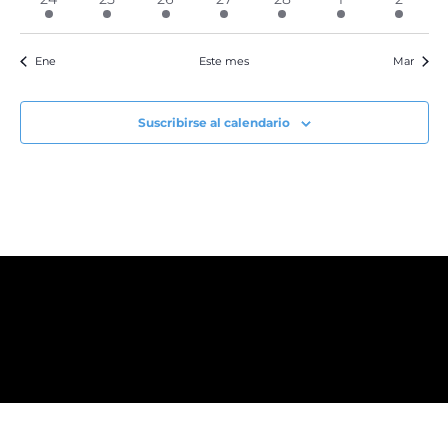
evento
evento
evento
evento
evento
evento
evento
Ene
Este mes
Mar
Suscribirse al calendario