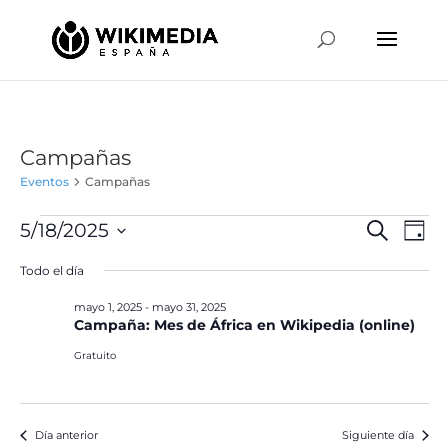
Campañas
Eventos
Campañas
Eventos
Naveg
Na
5/18/2025
Buscar
Día
de
en
de
Selecciona
vis
Todo el día
mayo
búsqu
la
de
18,
y
fecha.
mayo 1, 2025
-
mayo 31, 2025
Ev
2025
Campaña: Mes de África en Wikipedia (online)
vistas
de
Gratuito
Event
Día anterior
Siguiente día