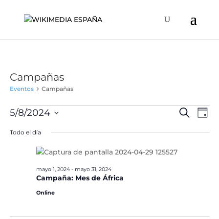
Campañas
Eventos
Campañas
Eventos
Naveg
Na
5/8/2024
Buscar
Día
de
en
de
Selecciona
vis
Todo el día
mayo
búsqu
la
de
8,
y
fecha.
Ev
2024
vistas
mayo 1, 2024
-
mayo 31, 2024
de
Campaña: Mes de África
Event
Online