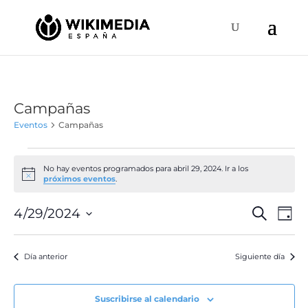
Campañas
Eventos
Campañas
Eventos
en
No hay eventos programados para abril 29, 2024. Ir a los
Aviso
próximos eventos
.
abril
29,
Naveg
Na
4/29/2024
Buscar
Día
de
2024
de
Selecciona
vis
búsqu
la
de
Día anterior
Siguiente día
y
fecha.
Ev
vistas
de
Suscribirse al calendario