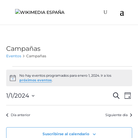
Campañas
Eventos
Campañas
Eventos
en
No hay eventos programados para enero 1, 2024. Ir a los
Aviso
próximos eventos
.
enero
1,
Naveg
Na
1/1/2024
Buscar
Día
de
2024
de
Selecciona
vis
búsqu
la
de
Día anterior
Siguiente día
y
fecha.
Ev
vistas
de
Suscribirse al calendario