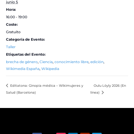
junio 5
Hora:
16:00 - 19:00
Coste:
Gratuito
Categoría de Evento:
Taller
Etiquetas del Evento:
brecha de género
,
Ciencia
,
conocimiento libre
,
edición
,
Wikimedia España
,
Wikipedia
Editatona: Ginopia médica – Wikimujeres y
Oulu Löyly 2026 (En
Salud (Barcelona)
línea)