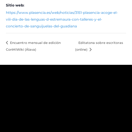
Sitio web:
https://www.plasencia.es/web/noticias/3151-plasencia-acoge-el-
viii-dia-de-las-lenguas-d-estremaura-con-talleres-y-el-
concierto-de-sanguijuelas-del-guadiana
Encuentro mensual de edición
Editatona sobre escritoras
ConMiWiki (Álava)
(online)