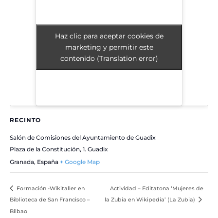
Haz clic para aceptar cookies de
Haz clic para aceptar cookies de
marketing y permitir este
marketing y permitir este
contenido (Translation error)
contenido (Translation error)
RECINTO
Salón de Comisiones del Ayuntamiento de Guadix
Plaza de la Constitución, 1. Guadix
Granada
,
España
+ Google Map
Formación -Wikitaller en
Actividad – Editatona ‘Mujeres de
Biblioteca de San Francisco –
la Zubia en Wikipedia’ (La Zubia)
Bilbao