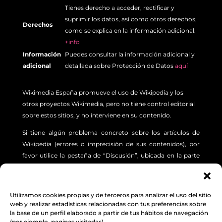
Tienes derecho a acceder, rectificar y
suprimir los datos, así como otros derechos,
Derechos
como se explica en la información adicional.
+info
Información
Puedes consultar la información adicional y
adicional
detallada sobre Protección de Datos
aquí
Wikimedia España promueve el uso de Wikipedia y los
otros proyectos Wikimedia, pero no tiene control editorial
sobre estos sitios, y no interviene en su contenido.
Si tiene algún problema concreto sobre los artículos de
Wikipedia (errores o imprecisión de sus contenidos), por
favor utilice la pestaña de “Discusión”, ubicada en la parte
superior izquierda de cada artículo. Además, le sugerimos
revisar la siguiente
INFORMACIÓN.
Utilizamos cookies propias y de terceros para analizar el uso del sitio
Aviso Legal
,
Protección de Datos
y
Política de
web y realizar estadísticas relacionadas con tus preferencias sobre
la base de un perfil elaborado a partir de tus hábitos de navegación
cookies
(por ejemplo, paginas visitadas)