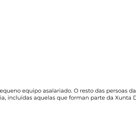
Gustavo tamén traballa como enlace entre
as institucións de patrimonio cultural e a
asociación, promovendo o uso de Wikidata
e facilitando acordos de colaboración.
Persoal
queno equipo asalariado. O resto das persoas da 
ia, incluídas aquelas que forman parte da Xunta D