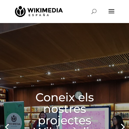
Coneix els
nostres
projectes