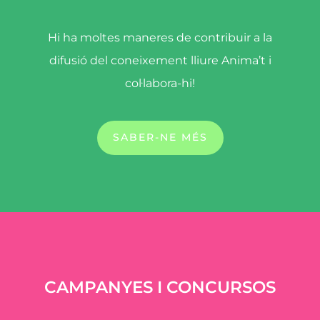
Hi ha moltes maneres de contribuir a la
difusió del coneixement lliure Anima’t i
col·labora-hi!
SABER-NE MÉS
CAMPANYES I CONCURSOS