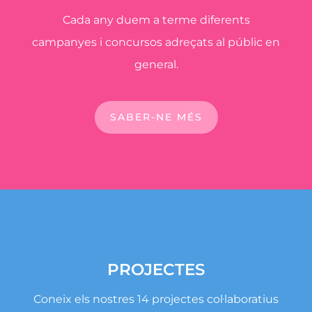
Cada any duem a terme diferents
campanyes i concursos adreçats al públic en
general.
SABER-NE MÉS
PROJECTES
Coneix els nostres 14 projectes col·laboratius