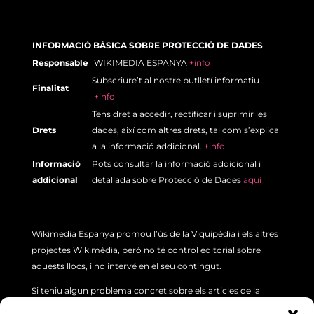
INFORMACIÓ BÀSICA SOBRE PROTECCIÓ DE DADES
Responsable
WIKIMEDIA ESPANYA
+info
Subscriure’t al nostre butlletí informatiu
Finalitat
+info
Tens dret a accedir, rectificar i suprimir les
Drets
dades, així com altres drets, tal com s’explica
a la informació addicional.
+info
Informació
Pots consultar la informació addicional i
addicional
detallada sobre Protecció de Dades
aquí
Wikimedia Espanya
promou l’ús de la Viquipèdia i els altres
projectes
Wikimèdia
, però no té control editorial sobre
aquests llocs, i no intervé en el seu contingut.
Si teniu algun problema concret sobre els articles de la
Viquipèdua (errors o imprecisió dels seus continguts), si us