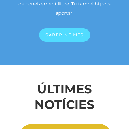
de coneixement lliure.
Tu també hi pots
aportar!
SABER-NE MÉS
ÚLTIMES
NOTÍCIES