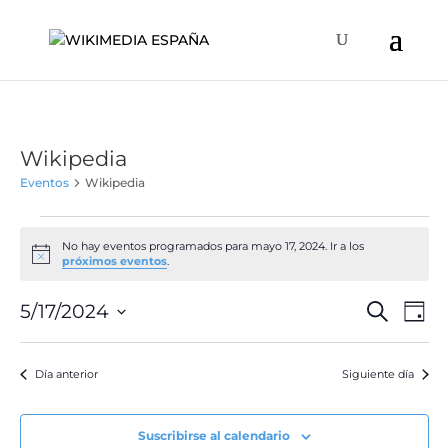
Wikipedia
Eventos
Wikipedia
Eventos
en
No hay eventos programados para mayo 17, 2024. Ir a los
Aviso
próximos eventos
.
mayo
17,
Naveg
Na
5/17/2024
Buscar
Día
de
2024
de
Selecciona
vis
búsqu
la
de
Día anterior
Siguiente día
y
fecha.
Ev
vistas
de
Suscribirse al calendario