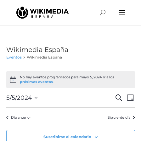
Wikimedia España
Eventos
Wikimedia España
Eventos
en
No hay eventos programados para mayo 5, 2024. Ir a los
Aviso
próximos eventos
.
mayo
5,
Naveg
Na
5/5/2024
Buscar
Día
de
2024
de
Selecciona
vis
búsqu
la
de
Día anterior
Siguiente día
y
fecha.
Ev
vistas
de
Suscribirse al calendario