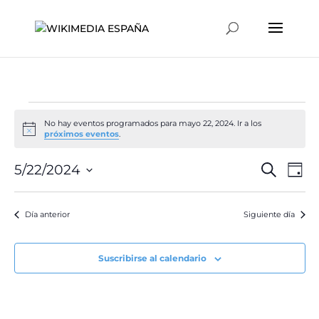
Eventos
No hay eventos programados para mayo 22, 2024. Ir a los
en
Aviso
próximos eventos
.
mayo
Naveg
Na
5/22/2024
Buscar
22,
Día
de
de
Selecciona
2024
vis
búsqu
la
de
Día anterior
Siguiente día
y
fecha.
Ev
vistas
de
Suscribirse al calendario
Event