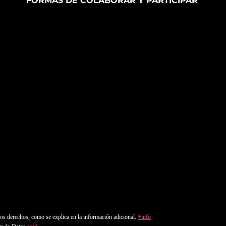
FORMAS DE COLABORAR Y PARTICIPAR
¡Suscríbete a nuestra Newsletter!
tros derechos, como se explica en la información adicional.
+info