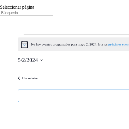
Seleccionar página
Eventos
en
No hay eventos programados para mayo 2, 2024. Ir a los
próximos even
Aviso
mayo
5/2/2024
2,
Selecciona
2024
la
fecha.
Día anterior