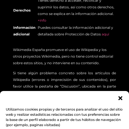
Tienes derecho a acceder, rectificar y
suprimir los datos, así como otros derechos,
Derechos
como se explica en la información adicional.
+info
Información
Puedes consultar la información adicional y
adicional
detallada sobre Protección de Datos
aquí
Wikimedia España promueve el uso de Wikipedia y los
otros proyectos Wikimedia, pero no tiene control editorial
sobre estos sitios, y no interviene en su contenido.
Si tiene algún problema concreto sobre los artículos de
Wikipedia (errores o imprecisión de sus contenidos), por
favor utilice la pestaña de “Discusión”, ubicada en la parte
superior izquierda de cada artículo. Además, le sugerimos
revisar la siguiente
INFORMACIÓN.
Utilizamos cookies propias y de terceros para analizar el uso del sitio
Aviso Legal
,
Protección de Datos
y
Política de
web y realizar estadísticas relacionadas con tus preferencias sobre
la base de un perfil elaborado a partir de tus hábitos de navegación
cookies
(por ejemplo, paginas visitadas)