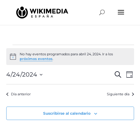
Eventos
No hay eventos programados para abril 24, 2024. Ir a los
en
Aviso
próximos eventos
.
abril
Naveg
Na
4/24/2024
Buscar
24,
Día
de
de
Selecciona
2024
vis
búsqu
la
de
Día anterior
Siguiente día
y
fecha.
Ev
vistas
de
Suscribirse al calendario
Event