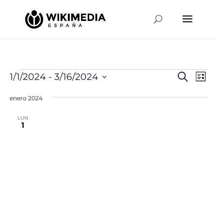
Eventos
Naveg
Na
1/1/2024
 - 
3/16/2024
Buscar
Lista
de
de
Selecciona
vis
búsqu
enero 2024
la
de
y
fecha.
Ev
LUN
vistas
1
de
Event