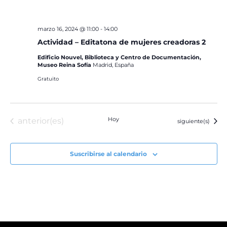
marzo 16, 2024 @ 11:00
-
14:00
Actividad – Editatona de mujeres creadoras 2
Edificio Nouvel, Biblioteca y Centro de Documentación,
Museo Reina Sofía
Madrid, España
Gratuito
Eventos
Hoy
anterior(es)
Eventos
siguiente(s)
Suscribirse al calendario