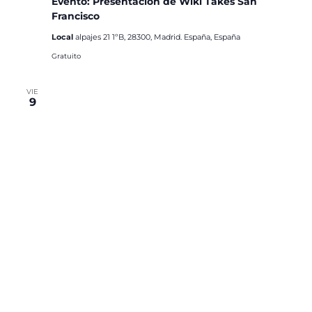
Evento: Presentación de Wiki Takes San
Francisco
Local
alpajes 21 1ºB, 28300, Madrid. España, España
Gratuito
VIE
9