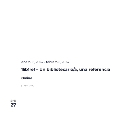
enero 15, 2024
-
febrero 5, 2024
1lib1ref – Un bibliotecario/a, una referencia
Online
Gratuito
SÁB
27