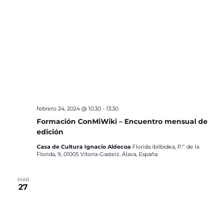
febrero 24, 2024 @ 10:30
-
13:30
Formación ConMiWiki – Encuentro mensual de
edición
Casa de Cultura Ignacio Aldecoa
Florida ibilbidea, P.º de la
Florida, 9, 01005 Vitoria-Gasteiz, Álava, España
MAR
27