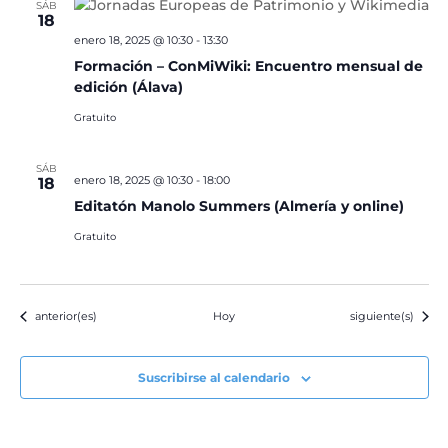
SÁB
18
enero 18, 2025 @ 10:30
-
13:30
Formación – ConMiWiki: Encuentro mensual de
edición (Álava)
Gratuito
SÁB
enero 18, 2025 @ 10:30
-
18:00
18
Editatón Manolo Summers (Almería y online)
Gratuito
Eventos
Eventos
anterior(es)
Hoy
siguiente(s)
Suscribirse al calendario