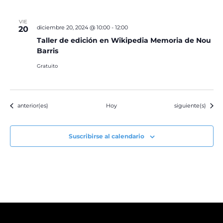
VIE
diciembre 20, 2024 @ 10:00
-
12:00
20
Taller de edición en Wikipedia Memoria de Nou
Barris
Gratuito
Eventos
Eventos
anterior(es)
Hoy
siguiente(s)
Suscribirse al calendario