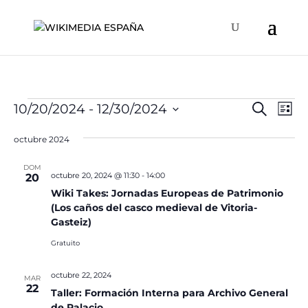
Eventos
Naveg
Na
10/20/2024
 - 
12/30/2024
Buscar
Lista
de
de
Selecciona
vis
búsqu
octubre 2024
la
de
y
fecha.
Ev
DOM
vistas
octubre 20, 2024 @ 11:30
-
14:00
20
de
Wiki Takes: Jornadas Europeas de Patrimonio
(Los caños del casco medieval de Vitoria-
Event
Gasteiz)
Gratuito
octubre 22, 2024
MAR
22
Taller: Formación Interna para Archivo General
de Palacio