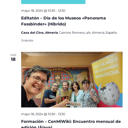
mayo 18, 2024 @ 10:30
-
12:30
Editatón – Día de los Museos «Panorama
Fassbinder» (Híbrido)
Casa del Cine, Almería
Camino Romero, s/n, Almería, España
Gratuito
SÁB
18
mayo 18, 2024 @ 10:30
-
13:30
Formación – ConMiWiki: Encuentro mensual de
edición (Álava)