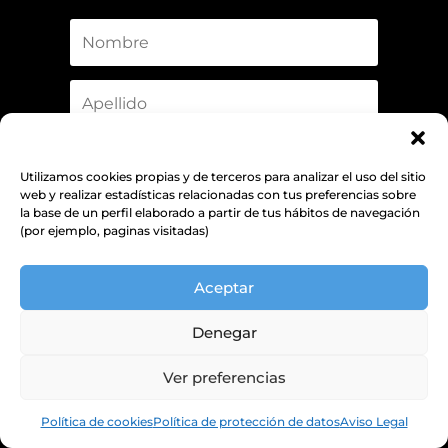
Utilizamos cookies propias y de terceros para analizar el uso del sitio
web y realizar estadísticas relacionadas con tus preferencias sobre
la base de un perfil elaborado a partir de tus hábitos de navegación
¡Suscribirse!
(por ejemplo, paginas visitadas)
Aceptar
INFORMACIÓN BÁSICA SOBRE PROTECCIÓN DE DATOS
Denegar
Responsable
WIKIMEDIA ESPAÑA.
+info
Finalidad
Suscribirte a nuestra newsletter.
+info
Ver preferencias
Tienes derecho a acceder, rectificar y
suprimir los datos, así como otros derechos,
Política de cookies
Política de protección de datos
Aviso Legal
Derechos
como se explica en la información adicional.