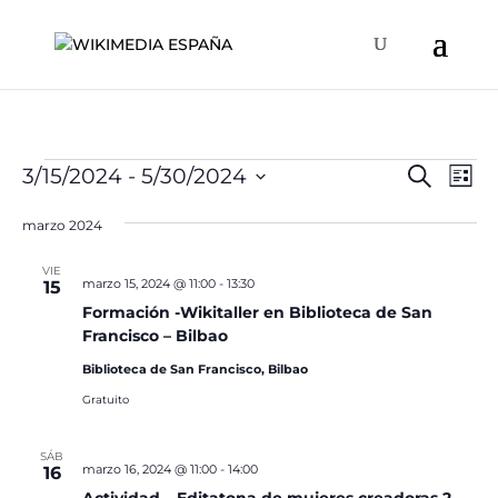
Eventos
Naveg
Na
3/15/2024
 - 
5/30/2024
Buscar
Lista
de
de
Selecciona
vis
búsqu
marzo 2024
la
de
y
fecha.
Ev
VIE
vistas
marzo 15, 2024 @ 11:00
-
13:30
15
de
Formación -Wikitaller en Biblioteca de San
Francisco – Bilbao
Event
Biblioteca de San Francisco, Bilbao
Gratuito
SÁB
marzo 16, 2024 @ 11:00
-
14:00
16