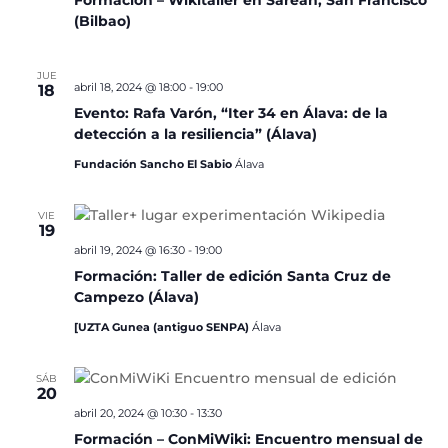
Formación – Wikitaller en Sarean, San Francisco
(Bilbao)
JUE
abril 18, 2024 @ 18:00
-
19:00
18
Evento: Rafa Varón, “Iter 34 en Álava: de la
detección a la resiliencia” (Álava)
Fundación Sancho El Sabio
Álava
VIE
19
abril 19, 2024 @ 16:30
-
19:00
Formación: Taller de edición Santa Cruz de
Campezo (Álava)
[UZTA Gunea (antiguo SENPA)
Álava
SÁB
20
abril 20, 2024 @ 10:30
-
13:30
Formación – ConMiWiki: Encuentro mensual de