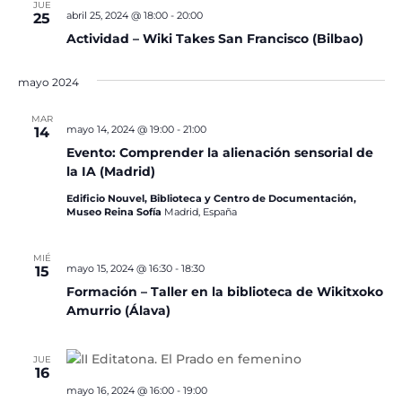
JUE
abril 25, 2024 @ 18:00
-
20:00
25
Actividad – Wiki Takes San Francisco (Bilbao)
mayo 2024
MAR
mayo 14, 2024 @ 19:00
-
21:00
14
Evento: Comprender la alienación sensorial de
la IA (Madrid)
Edificio Nouvel, Biblioteca y Centro de Documentación,
Museo Reina Sofía
Madrid, España
MIÉ
mayo 15, 2024 @ 16:30
-
18:30
15
Formación – Taller en la biblioteca de Wikitxoko
Amurrio (Álava)
JUE
16
mayo 16, 2024 @ 16:00
-
19:00