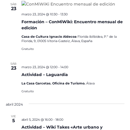
SÁB
23
marzo 23, 2024 @ 10:30
-
13:30
Formación – ConMiWiki: Encuentro mensual de
edición
Casa de Cultura Ignacio Aldecoa
Florida ibilbidea, P.º de la
Florida, 9, 01005 Vitoria-Gasteiz, Álava, España
Gratuito
SÁB
marzo 23, 2024 @ 12:00
-
14:00
23
Actividad – Laguardia
La Casa Garcetas. Oficina de Turismo.
Álava
Gratuito
abril 2024
VIE
abril 5, 2024 @ 16:00
-
18:00
5
Actividad – Wiki Takes «Arte urbano y