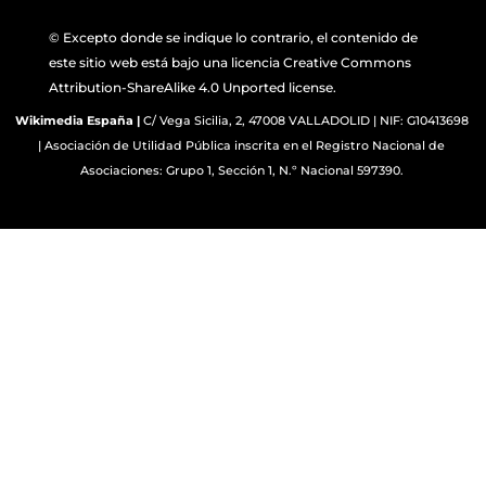
© Excepto donde se indique lo contrario, el contenido de
este sitio web está bajo una licencia Creative Commons
Attribution-ShareAlike 4.0 Unported license.
Wikimedia España
|
C/ Vega Sicilia, 2, 47008 VALLADOLID | NIF: G10413698
| Asociación de Utilidad Pública inscrita en el Registro Nacional de
Asociaciones: Grupo 1, Sección 1, N.º Nacional 597390.