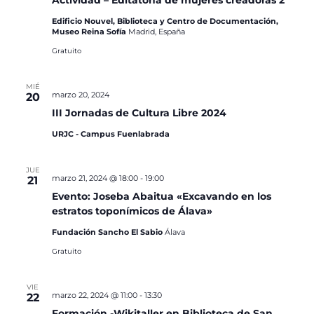
Actividad – Editatona de mujeres creadoras 2
Edificio Nouvel, Biblioteca y Centro de Documentación,
Museo Reina Sofía
Madrid, España
Gratuito
MIÉ
marzo 20, 2024
20
III Jornadas de Cultura Libre 2024
URJC - Campus Fuenlabrada
JUE
marzo 21, 2024 @ 18:00
-
19:00
21
Evento: Joseba Abaitua «Excavando en los
estratos toponímicos de Álava»
Fundación Sancho El Sabio
Álava
Gratuito
VIE
marzo 22, 2024 @ 11:00
-
13:30
22
Formación -Wikitaller en Biblioteca de San