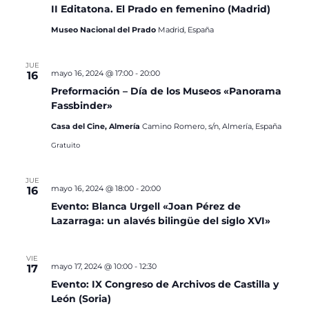
II Editatona. El Prado en femenino (Madrid)
Museo Nacional del Prado
Madrid, España
JUE
mayo 16, 2024 @ 17:00
-
20:00
16
Preformación – Día de los Museos «Panorama
Fassbinder»
Casa del Cine, Almería
Camino Romero, s/n, Almería, España
Gratuito
JUE
mayo 16, 2024 @ 18:00
-
20:00
16
Evento: Blanca Urgell «Joan Pérez de
Lazarraga: un alavés bilingüe del siglo XVI»
VIE
mayo 17, 2024 @ 10:00
-
12:30
17
Evento: IX Congreso de Archivos de Castilla y
León (Soria)