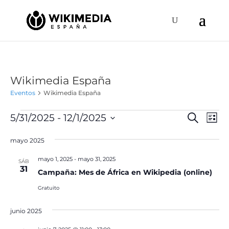
Wikimedia España
Eventos
Wikimedia España
Eventos
Naveg
Na
5/31/2025
 - 
12/1/2025
Buscar
Lista
de
de
Selecciona
vis
búsqu
mayo 2025
la
de
y
fecha.
Ev
mayo 1, 2025
-
mayo 31, 2025
SÁB
vistas
31
Campaña: Mes de África en Wikipedia (online)
de
Gratuito
Event
junio 2025