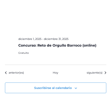
diciembre 1, 2025
-
diciembre 31, 2025
Concurso: Reto de Orgullo Barroco (online)
Gratuito
Eventos
Eventos
anterior(es)
Hoy
siguiente(s)
Suscribirse al calendario