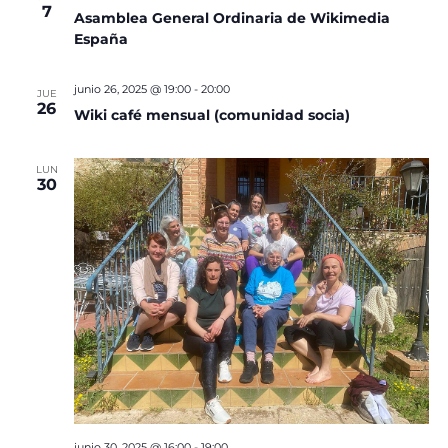
7
Asamblea General Ordinaria de Wikimedia
España
junio 26, 2025 @ 19:00
-
20:00
JUE
26
Wiki café mensual (comunidad socia)
LUN
30
junio 30, 2025 @ 16:00
-
19:00