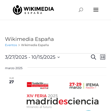
Wikimedia España
Eventos
Wikimedia España
Eventos
Naveg
Na
3/27/2025
 - 
10/15/2025
Buscar
Lista
de
de
Selecciona
vis
búsqu
marzo 2025
la
de
y
fecha.
Ev
JUE
vistas
27
de
Event