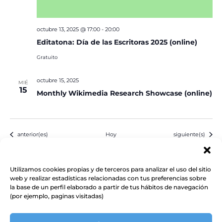
octubre 13, 2025 @ 17:00
-
20:00
Editatona: Día de las Escritoras 2025 (online)
Gratuito
octubre 15, 2025
MIÉ
15
Monthly Wikimedia Research Showcase (online)
Eventos
Eventos
anterior(es)
Hoy
siguiente(s)
Suscribirse al calendario
Utilizamos cookies propias y de terceros para analizar el uso del sitio
web y realizar estadísticas relacionadas con tus preferencias sobre
la base de un perfil elaborado a partir de tus hábitos de navegación
(por ejemplo, paginas visitadas)