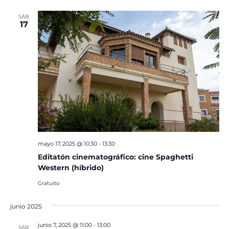
SÁB
17
mayo 17, 2025 @ 10:30
-
13:30
Editatón cinematográfico: cine Spaghetti
Western (híbrido)
Gratuito
junio 2025
junio 7, 2025 @ 11:00
-
13:00
SÁB