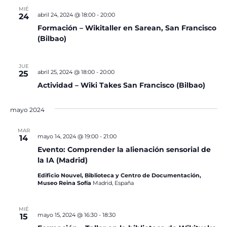
MIÉ
abril 24, 2024 @ 18:00
-
20:00
24
Formación – Wikitaller en Sarean, San Francisco
(Bilbao)
JUE
abril 25, 2024 @ 18:00
-
20:00
25
Actividad – Wiki Takes San Francisco (Bilbao)
mayo 2024
MAR
mayo 14, 2024 @ 19:00
-
21:00
14
Evento: Comprender la alienación sensorial de
la IA (Madrid)
Edificio Nouvel, Biblioteca y Centro de Documentación,
Museo Reina Sofía
Madrid, España
MIÉ
mayo 15, 2024 @ 16:30
-
18:30
15