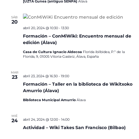
[UZTA Gunea (antiguo SENPA)
Álava
SÁB
20
abril 20, 2024 @ 10:30
-
13:30
Formación – ConMiWiki: Encuentro mensual de
edición (Álava)
Casa de Cultura Ignacio Aldecoa
Florida ibilbidea, P.º de la
Florida, 9, 01005 Vitoria-Gasteiz, Álava, España
MAR
abril 23, 2024 @ 16:30
-
19:00
23
Formación – Taller en la biblioteca de Wikitxoko
Amurrio (Álava)
Biblioteca Municipal Amurrio
Álava
MIÉ
abril 24, 2024 @ 12:00
-
14:00
24
Actividad – Wiki Takes San Francisco (Bilbao)