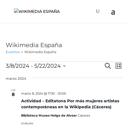
Wikimedia España
Eventos
Wikimedia España
Eventos
Naveg
Na
3/8/2024
 - 
5/22/2024
Buscar
Lista
de
de
Selecciona
vis
búsqu
marzo 2024
la
de
y
fecha.
Ev
VIE
vistas
marzo 8, 2024 @ 17:30
-
20:00
8
de
Actividad – Editatona Por más mujeres artistas
contemporáneas en la Wikipedia (Cáceres)
Event
Biblioteca Museo Helga de Alvear
Cáceres
Gratuito