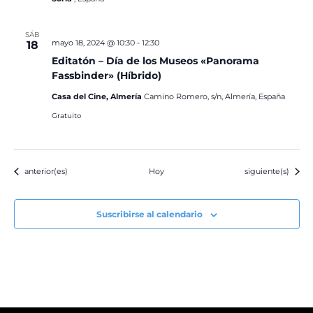
SÁB
mayo 18, 2024 @ 10:30
-
12:30
18
Editatón – Día de los Museos «Panorama
Fassbinder» (Híbrido)
Casa del Cine, Almería
Camino Romero, s/n, Almería, España
Gratuito
Eventos
Eventos
anterior(es)
Hoy
siguiente(s)
Suscribirse al calendario