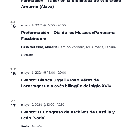
Formación – Taller en la biblioteca de Wikitxoko
Amurrio (Álava)
JUE
mayo 16, 2024 @ 17:00
-
20:00
16
Preformación – Día de los Museos «Panorama
Fassbinder»
Casa del Cine, Almería
Camino Romero, s/n, Almería, España
Gratuito
JUE
mayo 16, 2024 @ 18:00
-
20:00
16
Evento: Blanca Urgell «Joan Pérez de
Lazarraga: un alavés bilingüe del siglo XVI»
VIE
mayo 17, 2024 @ 10:00
-
12:30
17
Evento: IX Congreso de Archivos de Castilla y
León (Soria)
Soria
, España