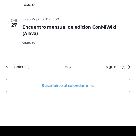
Gratuito
junio 27 @ 10:30
-
13:30
SÁB
27
Encuentro mensual de edición ConMiWiki
(Álava)
Gratuito
Eventos
Eventos
anterior(es)
Hoy
siguiente(s)
Suscribirse al calendario