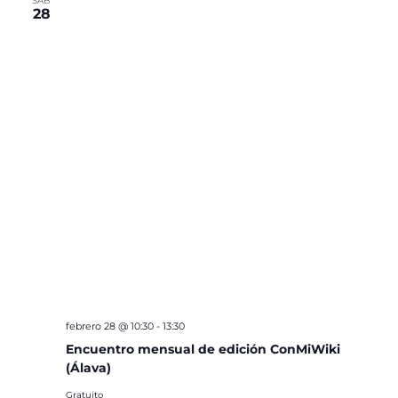
SÁB
28
febrero 28 @ 10:30
-
13:30
Encuentro mensual de edición ConMiWiki
(Álava)
Gratuito