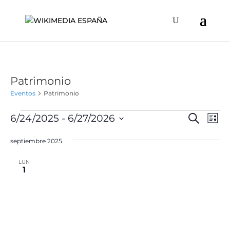
Patrimonio
Eventos
Patrimonio
Eventos
Naveg
Na
6/24/2025
 - 
6/27/2026
Buscar
Lista
de
de
Selecciona
vis
búsqu
septiembre 2025
la
de
y
fecha.
Ev
LUN
vistas
1
de
Event