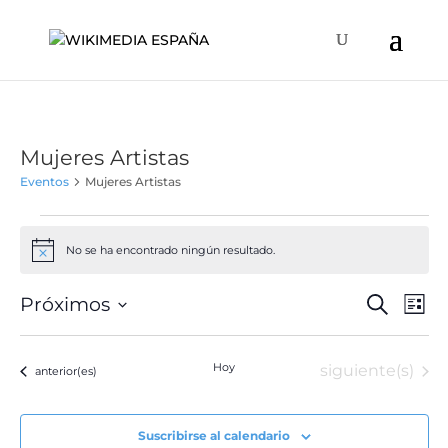
Mujeres Artistas
Eventos
Mujeres Artistas
Eventos
No se ha encontrado ningún resultado.
Aviso
Naveg
Na
Próximos
Buscar
Lista
de
de
Selecciona
vis
búsqu
la
de
Hoy
Eventos
siguiente(s)
Eventos
anterior(es)
y
fecha.
Ev
vistas
de
Suscribirse al calendario