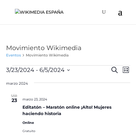
Movimiento Wikimedia
Eventos
Movimiento Wikimedia
Eventos
Naveg
Na
3/23/2024
 - 
6/5/2024
Buscar
Lista
de
de
Selecciona
vis
búsqu
marzo 2024
la
de
y
fecha.
Ev
SÁB
vistas
marzo 23, 2024
23
de
Editatón – Maratón online ¡Alto! Mujeres
haciendo historia
Event
Online
Gratuito