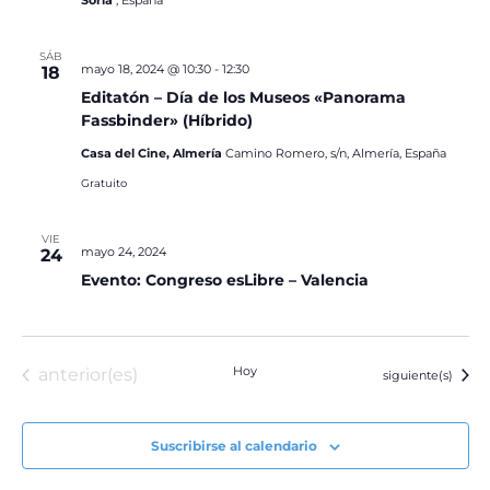
Soria
, España
SÁB
mayo 18, 2024 @ 10:30
-
12:30
18
Editatón – Día de los Museos «Panorama
Fassbinder» (Híbrido)
Casa del Cine, Almería
Camino Romero, s/n, Almería, España
Gratuito
VIE
mayo 24, 2024
24
Evento: Congreso esLibre – Valencia
Eventos
Hoy
anterior(es)
Eventos
siguiente(s)
Suscribirse al calendario