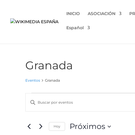
INICIO
ASOCIACIÓN
P
Español
Granada
Eventos
Granada
Eventos
Navegación
Introduce
de
la
búsqueda
palabra
y
clave.
Próximos
vistas
Hoy
Busca
Eventos
Selecciona