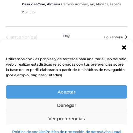
Casa del Cine, Almería
Camino Romero, s/n, Almería, España
Gratuito
Eventos
Hoy
anterior(es)
Eventos
siguiente(s)
Suscribirse al calendario
Utilizamos cookies propias y de terceros para analizar el uso del sitio
web y realizar estadísticas relacionadas con tus preferencias sobre
la base de un perfil elaborado a partir de tus hábitos de navegación
(por ejemplo, paginas visitadas)
Aceptar
Denegar
Ver preferencias
Política de cookies
Política de protección de datos
Aviso Legal