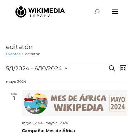
editatón
Eventos
editatón
Eventos
Naveg
Na
5/1/2024
 - 
6/10/2024
Buscar
Lista
de
de
Selecciona
vis
búsqu
mayo 2024
la
de
y
fecha.
Ev
MIÉ
vistas
1
de
Event
mayo 1, 2024
-
mayo 31, 2024
Campaña: Mes de África