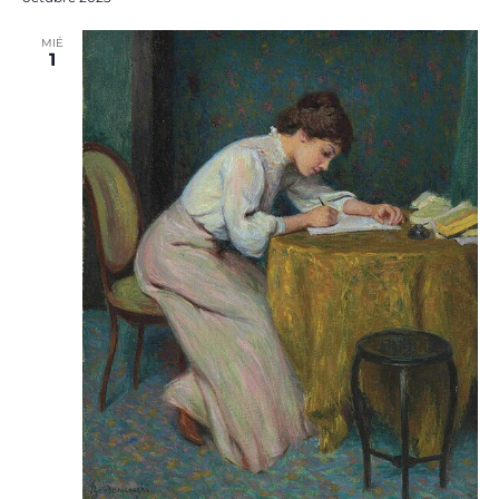
MIÉ
1