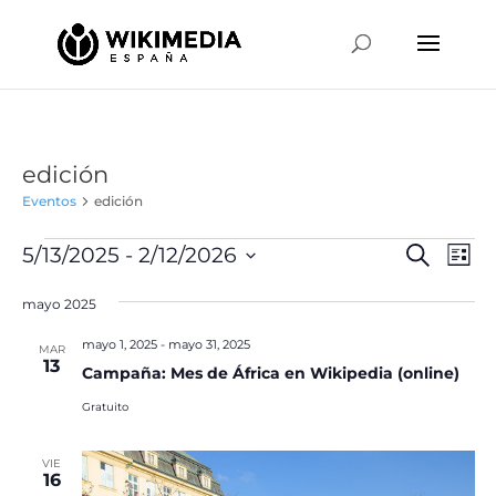
edición
Eventos
edición
Eventos
Naveg
Na
5/13/2025
 - 
2/12/2026
Buscar
Lista
de
de
Selecciona
vis
búsqu
mayo 2025
la
de
y
fecha.
Ev
mayo 1, 2025
-
mayo 31, 2025
MAR
vistas
13
Campaña: Mes de África en Wikipedia (online)
de
Gratuito
Event
VIE
16