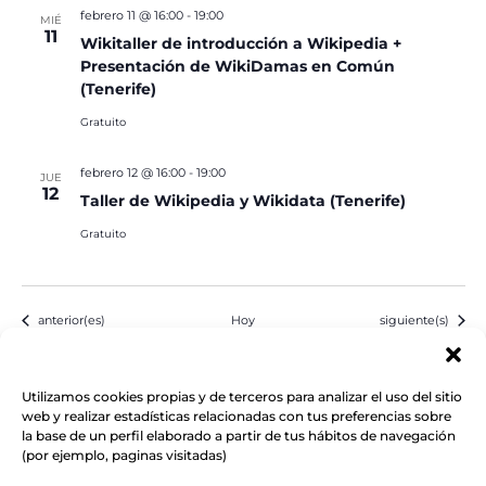
febrero 11 @ 16:00
-
19:00
MIÉ
11
Wikitaller de introducción a Wikipedia +
Presentación de WikiDamas en Común
(Tenerife)
Gratuito
febrero 12 @ 16:00
-
19:00
JUE
12
Taller de Wikipedia y Wikidata (Tenerife)
Gratuito
Eventos
Eventos
anterior(es)
Hoy
siguiente(s)
Suscribirse al calendario
Utilizamos cookies propias y de terceros para analizar el uso del sitio
web y realizar estadísticas relacionadas con tus preferencias sobre
la base de un perfil elaborado a partir de tus hábitos de navegación
(por ejemplo, paginas visitadas)