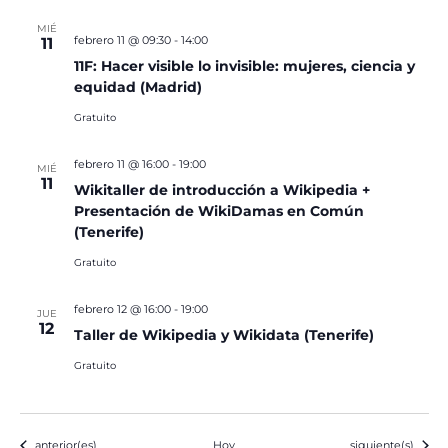
MIÉ
febrero 11 @ 09:30
-
14:00
11
11F: Hacer visible lo invisible: mujeres, ciencia y
equidad (Madrid)
Gratuito
febrero 11 @ 16:00
-
19:00
MIÉ
11
Wikitaller de introducción a Wikipedia +
Presentación de WikiDamas en Común
(Tenerife)
Gratuito
febrero 12 @ 16:00
-
19:00
JUE
12
Taller de Wikipedia y Wikidata (Tenerife)
Gratuito
Eventos
Eventos
anterior(es)
Hoy
siguiente(s)