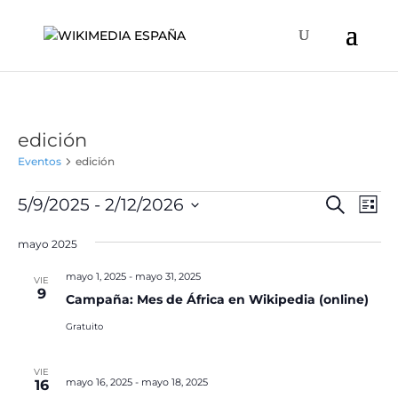
edición
Eventos
edición
Eventos
Naveg
Na
5/9/2025
 - 
2/12/2026
Buscar
Lista
de
de
Selecciona
vis
búsqu
mayo 2025
la
de
y
fecha.
Ev
mayo 1, 2025
-
mayo 31, 2025
VIE
vistas
9
Campaña: Mes de África en Wikipedia (online)
de
Gratuito
Event
VIE
mayo 16, 2025
-
mayo 18, 2025
16