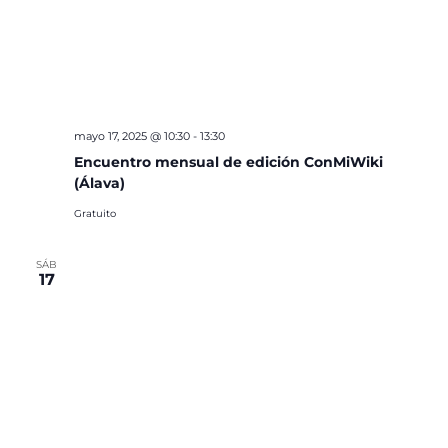
mayo 17, 2025 @ 10:30
-
13:30
Encuentro mensual de edición ConMiWiki
(Álava)
Gratuito
SÁB
17