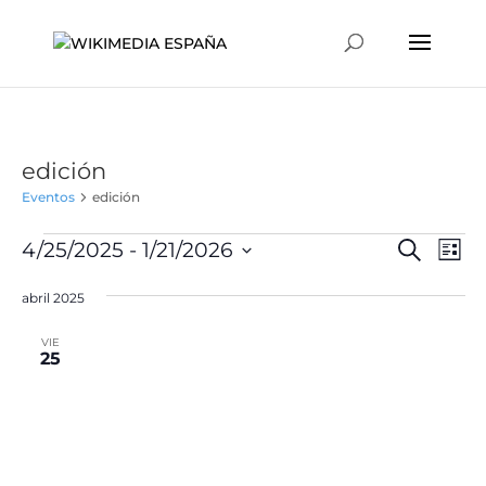
edición
Eventos
edición
Eventos
Naveg
Na
4/25/2025
 - 
1/21/2026
Buscar
Lista
de
de
Selecciona
vis
búsqu
abril 2025
la
de
y
fecha.
Ev
VIE
vistas
25
de
Event