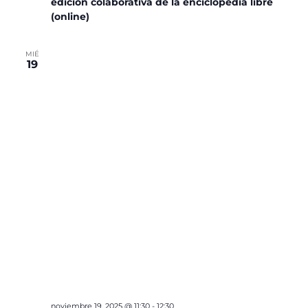
edición colaborativa de la enciclopedia libre
(online)
MIÉ
19
noviembre 19, 2025 @ 11:30
-
12:30