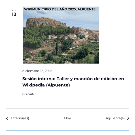
VIE
12
diciembre 12, 2025
Sesión interna: Taller y maratón de edición en
Wikipedia (Alpuente)
Gratuito
Eventos
Eventos
anterior(es)
Hoy
siguiente(s)