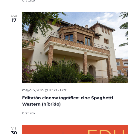
Gratuito
SÁB
17
mayo 17, 2025 @ 10:30
-
13:30
Editatón cinematográfico: cine Spaghetti
Western (híbrido)
Gratuito
VIE
30