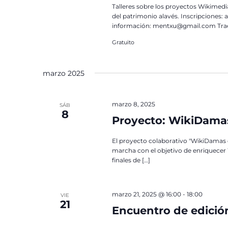
Talleres sobre los proyectos Wikimed
del patrimonio alavés. Inscripciones
información: mentxu@gmail.com Trae tu
Gratuito
marzo 2025
marzo 8, 2025
SÁB
8
Proyecto: WikiDama
El proyecto colaborativo "WikiDamas 
marcha con el objetivo de enriquecer 
finales de […]
marzo 21, 2025 @ 16:00
-
18:00
VIE
21
Encuentro de edició