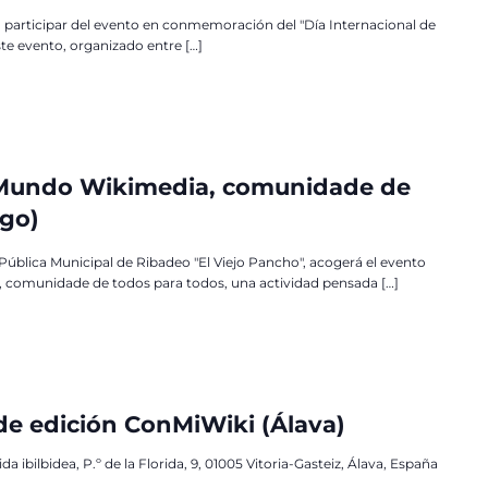
 a participar del evento en conmemoración del "Día Internacional de
 Este evento, organizado entre […]
I: Mundo Wikimedia, comunidade de
ugo)
a Pública Municipal de Ribadeo "El Viejo Pancho", acogerá el evento
a, comunidade de todos para todos, una actividad pensada […]
e edición ConMiWiki (Álava)
ida ibilbidea, P.º de la Florida, 9, 01005 Vitoria-Gasteiz, Álava, España