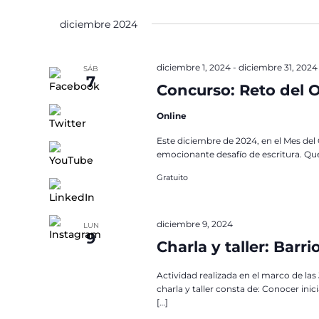
de
para
la
Eventos
diciembre 2024
la
fecha.
palabra
clave.
diciembre 1, 2024
-
diciembre 31, 2024
SÁB
7
Concurso: Reto del 
Online
Este diciembre de 2024, en el Mes del 
emocionante desafío de escritura. Qu
Gratuito
diciembre 9, 2024
LUN
9
Charla y taller: Barr
Actividad realizada en el marco de la
charla y taller consta de: Conocer ini
[…]