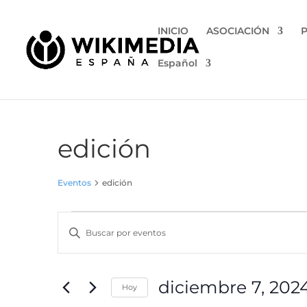
INICIO
ASOCIACIÓN
Español
edición
Eventos
edición
Eventos
Navegación
Introduce
de
la
búsqueda
palabra
y
clave.
diciembre 7, 202
vistas
Hoy
Busca
Eventos
Selecciona