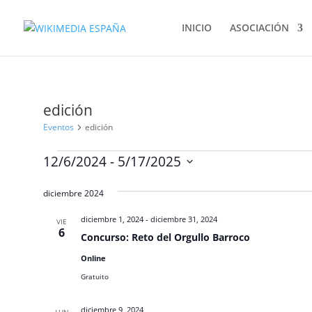
INICIO
ASOCIACIÓN
edición
Eventos
edición
Eventos
12/6/2024
 - 
5/17/2025
Selecciona
diciembre 2024
la
fecha.
diciembre 1, 2024
-
diciembre 31, 2024
VIE
6
Concurso: Reto del Orgullo Barroco
Online
Gratuito
diciembre 9, 2024