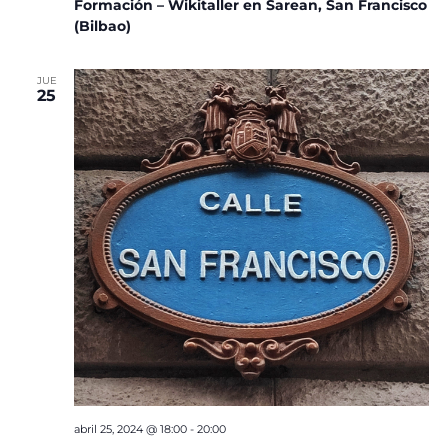
Formación – Wikitaller en Sarean, San Francisco
(Bilbao)
JUE
25
abril 25, 2024 @ 18:00
-
20:00