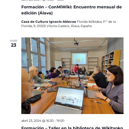
Formación – ConMiWiki: Encuentro mensual de
edición (Álava)
Casa de Cultura Ignacio Aldecoa
Florida ibilbidea, P.º de la
Florida, 9, 01005 Vitoria-Gasteiz, Álava, España
MAR
23
abril 23, 2024 @ 16:30
-
19:00
Formación – Taller en la biblioteca de Wikitxoko