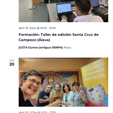
abril 19, 2024 @ 16:30
-
19:00
Formación: Taller de edición Santa Cruz de
Campezo (Álava)
[UZTA Gunea (antiguo SENPA)
Álava
SÁB
20
abril 20, 2024 @ 10:30
-
13:30