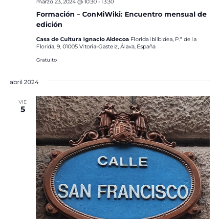
marzo 23, 2024 @ 10:30
-
13:30
Formación – ConMiWiki: Encuentro mensual de
edición
Casa de Cultura Ignacio Aldecoa
Florida ibilbidea, P.º de la
Florida, 9, 01005 Vitoria-Gasteiz, Álava, España
Gratuito
abril 2024
VIE
5