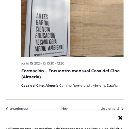
junio 15, 2024 @ 10:30
-
12:30
Formación – Encuentro mensual Casa del Cine
(Almería)
Casa del Cine, Almería
Camino Romero, s/n, Almería, España
Eventos
Eventos
anterior(es)
Hoy
siguiente(s)
Suscribirse al calendario
Utilizamos cookies propias y de terceros para analizar el uso del sitio