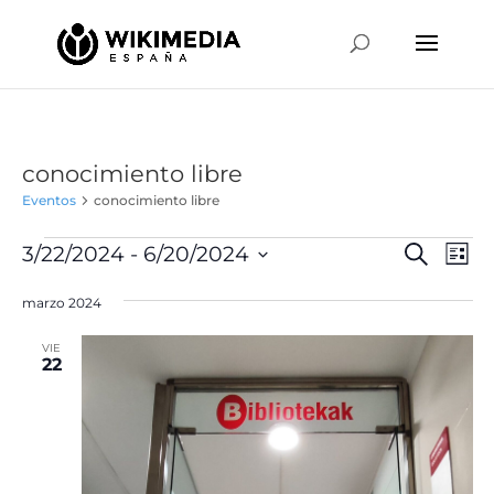
conocimiento libre
Eventos
conocimiento libre
Eventos
Naveg
Na
3/22/2024
 - 
6/20/2024
Buscar
Lista
de
de
Selecciona
vis
búsqu
marzo 2024
la
de
y
fecha.
Ev
VIE
vistas
22
de
Event