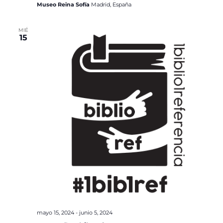
Museo Reina Sofía
Madrid, España
MIÉ
15
mayo 15, 2024
-
junio 5, 2024