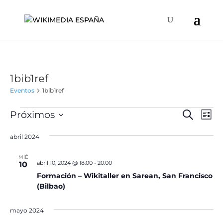
1bib1ref
Eventos
1bib1ref
Eventos
Naveg
Na
Próximos
Buscar
Lista
de
de
Selecciona
vis
búsqu
abril 2024
la
de
y
fecha.
Ev
MIÉ
vistas
abril 10, 2024 @ 18:00
-
20:00
10
de
Formación – Wikitaller en Sarean, San Francisco
(Bilbao)
Event
mayo 2024