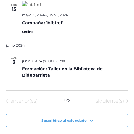
MIÉ
15
mayo 15, 2024
-
junio 5, 2024
Campaña: 1bib1ref
Online
junio 2024
LUN
junio 3, 2024 @ 10:00
-
13:00
3
Formación: Taller en la Biblioteca de
Bidebarrieta
Eventos
Hoy
Eventos
anterior(es)
siguiente(s)
Suscribirse al calendario