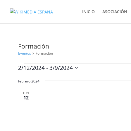
INICIO
ASOCIACIÓN
Formación
Eventos
Formación
Eventos
2/12/2024
 - 
3/9/2024
Selecciona
febrero 2024
la
fecha.
LUN
12