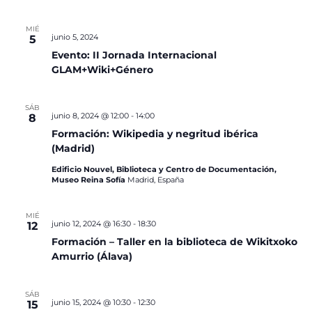
MIÉ
junio 5, 2024
5
Evento: II Jornada Internacional
GLAM+Wiki+Género
SÁB
junio 8, 2024 @ 12:00
-
14:00
8
Formación: Wikipedia y negritud ibérica
(Madrid)
Edificio Nouvel, Biblioteca y Centro de Documentación,
Museo Reina Sofía
Madrid, España
MIÉ
junio 12, 2024 @ 16:30
-
18:30
12
Formación – Taller en la biblioteca de Wikitxoko
Amurrio (Álava)
SÁB
junio 15, 2024 @ 10:30
-
12:30
15