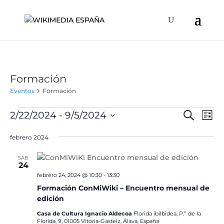
Formación
Eventos
Formación
Eventos
Naveg
Na
2/22/2024
 - 
9/5/2024
Buscar
Lista
de
de
Selecciona
vis
búsqu
febrero 2024
la
de
y
fecha.
Ev
SÁB
vistas
24
de
febrero 24, 2024 @ 10:30
-
13:30
Formación ConMiWiki – Encuentro mensual de
Event
edición
Casa de Cultura Ignacio Aldecoa
Florida ibilbidea, P.º de la
Florida, 9, 01005 Vitoria-Gasteiz, Álava, España