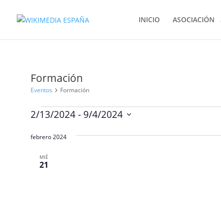
INICIO
ASOCIACIÓN
Formación
Eventos
Formación
Eventos
2/13/2024
 - 
9/4/2024
Selecciona
febrero 2024
la
fecha.
MIÉ
21