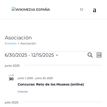
Asociación
Eventos
Asociación
Eventos
Naveg
Na
6/30/2025
 - 
12/15/2025
Buscar
Lista
de
de
Selecciona
vis
búsqu
junio 2025
la
de
y
fecha.
Ev
LUN
vistas
junio 1, 2025
-
junio 30, 2025
30
de
Concurso: Reto de los Museos (online)
Event
Gratuito
julio 2025