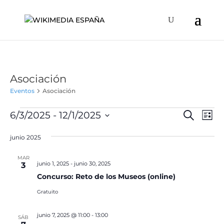
Asociación
Eventos
Asociación
Eventos
Naveg
Na
6/3/2025
 - 
12/1/2025
Buscar
Lista
de
de
Selecciona
vis
búsqu
junio 2025
la
de
y
fecha.
Ev
MAR
vistas
junio 1, 2025
-
junio 30, 2025
3
de
Concurso: Reto de los Museos (online)
Event
Gratuito
junio 7, 2025 @ 11:00
-
13:00
SÁB