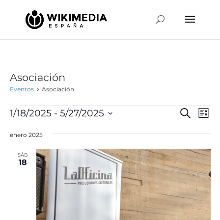
Asociación
Eventos
Asociación
Eventos
Naveg
Na
1/18/2025
 - 
5/27/2025
Buscar
Lista
de
de
Selecciona
vis
búsqu
enero 2025
la
de
y
fecha.
Ev
SÁB
vistas
18
de
Event