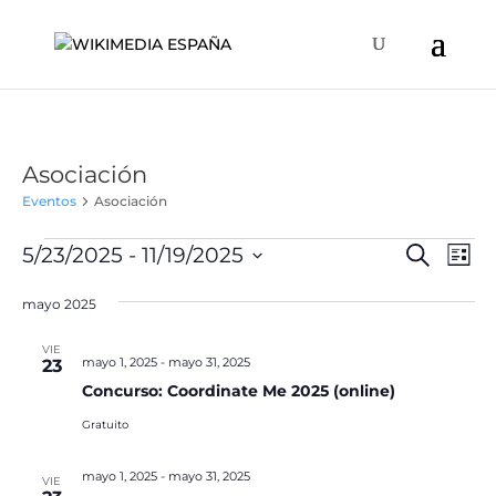
Asociación
Eventos
Asociación
Eventos
Naveg
Na
5/23/2025
 - 
11/19/2025
Buscar
Lista
de
de
Selecciona
vis
búsqu
mayo 2025
la
de
y
fecha.
Ev
VIE
vistas
mayo 1, 2025
-
mayo 31, 2025
23
de
Concurso: Coordinate Me 2025 (online)
Event
Gratuito
mayo 1, 2025
-
mayo 31, 2025
VIE