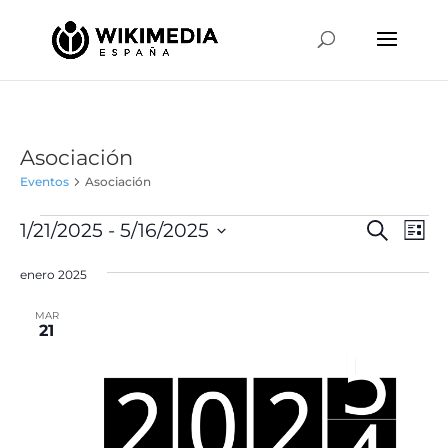
Asociación
Eventos
Asociación
Eventos
Naveg
Na
1/21/2025
 - 
5/16/2025
Buscar
Lista
de
de
Selecciona
vis
búsqu
enero 2025
la
de
y
fecha.
Ev
MAR
vistas
21
de
Event