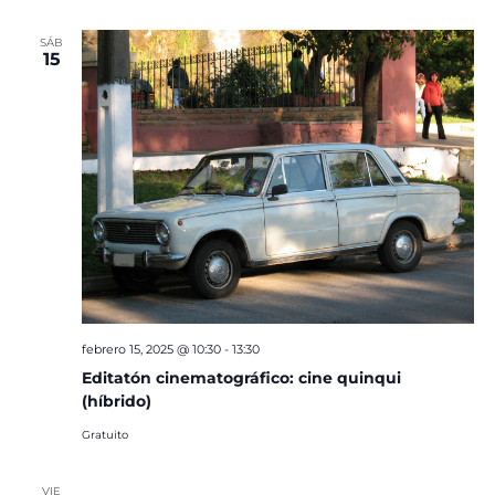
SÁB
15
febrero 15, 2025 @ 10:30
-
13:30
Editatón cinematográfico: cine quinqui
(híbrido)
Gratuito
VIE