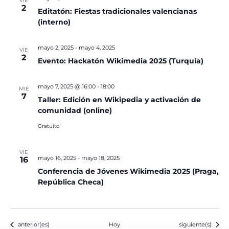
VIE
2
Editatón: Fiestas tradicionales valencianas
(interno)
mayo 2, 2025
-
mayo 4, 2025
VIE
2
Evento: Hackatón Wikimedia 2025 (Turquía)
mayo 7, 2025 @ 16:00
-
18:00
MIÉ
7
Taller: Edición en Wikipedia y activación de
comunidad (online)
Gratuito
VIE
mayo 16, 2025
-
mayo 18, 2025
16
Conferencia de Jóvenes Wikimedia 2025 (Praga,
República Checa)
Eventos
Eventos
anterior(es)
Hoy
siguiente(s)