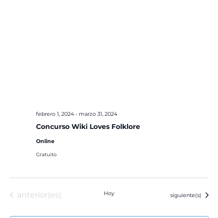
febrero 1, 2024
-
marzo 31, 2024
Concurso Wiki Loves Folklore
Online
Gratuito
Eventos
Hoy
anterior(es)
Eventos
siguiente(s)