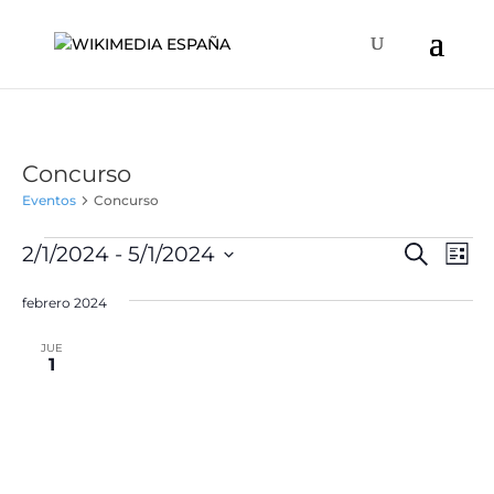
Concurso
Eventos
Concurso
Eventos
Naveg
Na
2/1/2024
 - 
5/1/2024
Buscar
Lista
de
de
Selecciona
vis
búsqu
febrero 2024
la
de
y
fecha.
Ev
JUE
vistas
1
de
Event