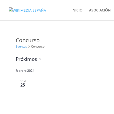
INICIO
ASOCIACIÓN
Concurso
Eventos
Concurso
Eventos
Próximos
Selecciona
febrero 2024
la
fecha.
DOM
25