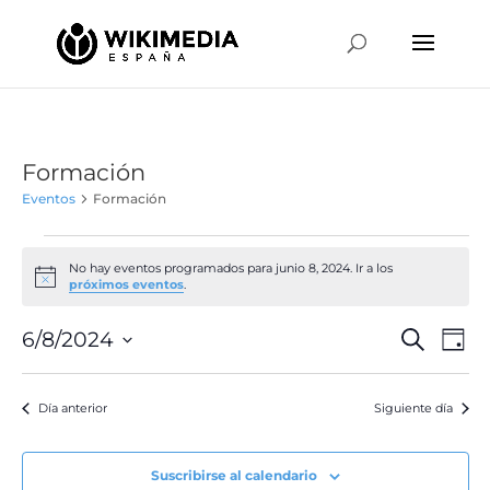
Formación
Eventos
Formación
Eventos
en
No hay eventos programados para junio 8, 2024. Ir a los
Aviso
próximos eventos
.
junio
8,
Naveg
Na
6/8/2024
Buscar
Día
de
2024
de
Selecciona
vis
búsqu
la
de
Día anterior
Siguiente día
y
fecha.
Ev
vistas
de
Suscribirse al calendario